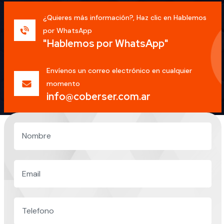
¿Quieres más información?, Haz clic en Hablemos
por WhatsApp
"Hablemos por WhatsApp"
Envíenos un correo electrónico en cualquier
momento
info@coberser.com.ar